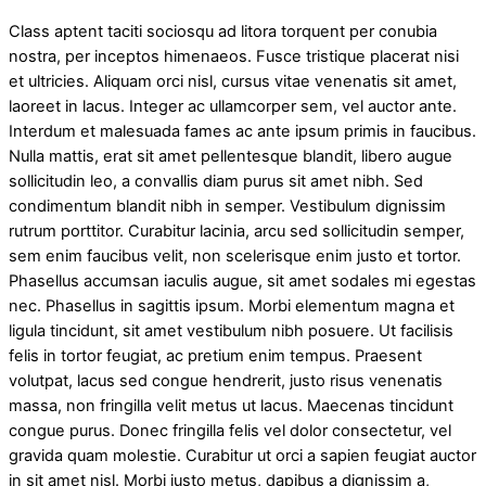
Class aptent taciti sociosqu ad litora torquent per conubia
nostra, per inceptos himenaeos. Fusce tristique placerat nisi
et ultricies. Aliquam orci nisl, cursus vitae venenatis sit amet,
laoreet in lacus. Integer ac ullamcorper sem, vel auctor ante.
Interdum et malesuada fames ac ante ipsum primis in faucibus.
Nulla mattis, erat sit amet pellentesque blandit, libero augue
sollicitudin leo, a convallis diam purus sit amet nibh. Sed
condimentum blandit nibh in semper. Vestibulum dignissim
rutrum porttitor. Curabitur lacinia, arcu sed sollicitudin semper,
sem enim faucibus velit, non scelerisque enim justo et tortor.
Phasellus accumsan iaculis augue, sit amet sodales mi egestas
nec. Phasellus in sagittis ipsum. Morbi elementum magna et
ligula tincidunt, sit amet vestibulum nibh posuere. Ut facilisis
felis in tortor feugiat, ac pretium enim tempus. Praesent
volutpat, lacus sed congue hendrerit, justo risus venenatis
massa, non fringilla velit metus ut lacus. Maecenas tincidunt
congue purus. Donec fringilla felis vel dolor consectetur, vel
gravida quam molestie. Curabitur ut orci a sapien feugiat auctor
in sit amet nisl. Morbi justo metus, dapibus a dignissim a,