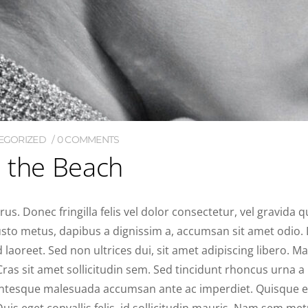
EGORIZED
0 COMMENTS
n the Beach
. Donec fringilla felis vel dolor consectetur, vel gravida q
 justo metus, dapibus a dignissim a, accumsan sit amet odio.
laoreet. Sed non ultrices dui, sit amet adipiscing libero. 
 Cras sit amet sollicitudin sem. Sed tincidunt rhoncus urna
llentesque malesuada accumsan ante ac imperdiet. Quisque
s eget convallis felis, id sollicitudin mauris. Nam sem metus