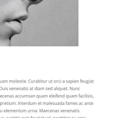
uam molestie. Curabitur ut orci a sapien feugiat
 Duis venenatis at diam sed aliquet. Nunc
Maecenas accumsan quam eleifend quam facilisis,
 a pretium. Interdum et malesuada fames ac ante
 eu elementum urna. Maecenas venenatis
, sagittis non feugiat vel, porttitor eu arcu.