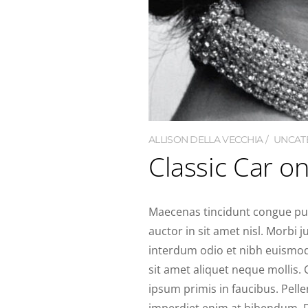
ALLISON DELLA VECCHIA
UNCAT
Classic Car o
Maecenas tincidunt congue purus
auctor in sit amet nisl. Morbi
interdum odio et nibh euismod 
sit amet aliquet neque mollis.
ipsum primis in faucibus. Pe
imperdiet enim at bibendum. Dui