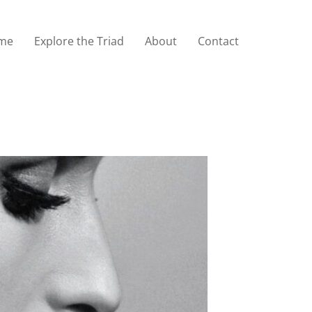
me
Explore the Triad
About
Contact