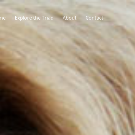
me
Explore the Triad
About
Contact