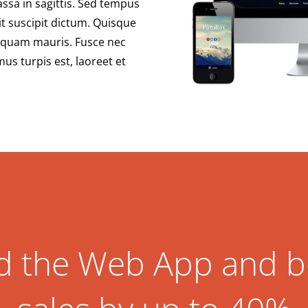
assa in sagittis. Sed tempus
it suscipit dictum. Quisque
aliquam mauris. Fusce nec
mus turpis est, laoreet et
 the Web App and b