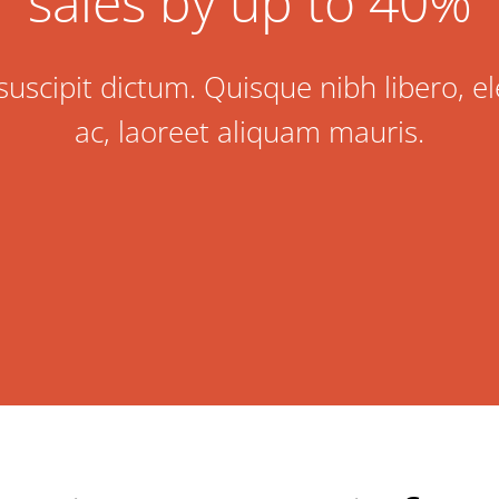
sales by up to 40%
uscipit dictum. Quisque nibh libero, el
ac, laoreet aliquam mauris.